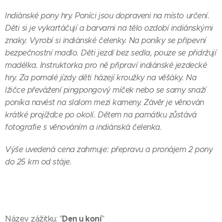
Indiánské pony hry. Poníci jsou dopraveni na místo určení.
Děti si je vykartáčují a barvami na tělo ozdobí indiánskými
znaky. Vyrobí si indiánské čelenky. Na poníky se připevní
bezpečnostní madlo. Děti jezdí bez sedla, pouze se přidržují
madélka. Instruktorka pro ně připraví indiánské jezdecké
hry. Za pomalé jízdy děti házejí kroužky na věšáky. Na
lžičce převážení pingpongový míček nebo se samy snaží
poníka navést na slalom mezi kameny. Závěr je věnován
krátké projížďce po okolí. Dětem na památku zůstává
fotografie s věnováním a indiánská čelenka.
Výše uvedená cena zahrnuje: přepravu a pronájem 2 pony
do 25 km od stáje.
Den u koní
Název zážitku: "
"