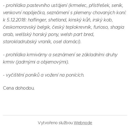
- prohlídka pastevního ustájení (krmelec, přístřešek, seník,
venkovní napáječka, seznámení s plemeny chovaných koní:
k 5.12.2018: haflinger, shetland, kinský kůň, irský kob,
českomoravský belgik, český teplokrevník, furioso, shagia
arab, welšský horský pony, welsh part bred,
starokladrubský vraník, osel domácí).
- prohlídka krmivárny a seznámení se základními druhy
krmiv (jadrnými a objemovými).
- vyčištění poníků a vožení na ponících.
Cena dohodou.
Vytvořeno službou
Webnode