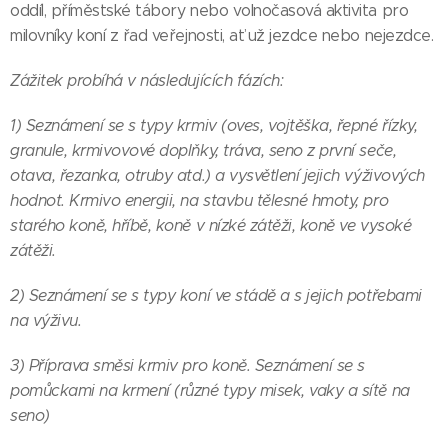
oddíl, příměstské tábory nebo volnočasová aktivita pro
milovníky koní z řad veřejnosti, ať už jezdce nebo nejezdce.
Zážitek probíhá v následujících fázích:
1) Seznámení se s typy krmiv (oves, vojtěška, řepné řízky,
granule, krmivovové doplňky, tráva, seno z první seče,
otava, řezanka, otruby atd.) a vysvětlení jejich výživových
hodnot. Krmivo energii, na stavbu tělesné hmoty, pro
starého koně, hříbě, koně v nízké zátěži, koně ve vysoké
zátěži.
2) Seznámení se s typy koní ve stádě a s jejich potřebami
na výživu.
3) Příprava směsi krmiv pro koně. Seznámení se s
pomůckami na krmení (různé typy misek, vaky a sítě na
seno)