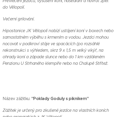
Převlečení jezdců, vysušení koní, nasedlání a návrat zpět
do Vělopolí.
Večerní grilování.
Hipostanice JK Vělopolí nabízí ustájení koní v boxech nebo
samostatném výběhu s krmením a vodou. Jezdci mohou
nocovat v podkroví stáje ve spacácích (po rozsáhlé
rekonstrukci s výhledem, skrz 9 x 1,5 m velký vikýř, na
ohrady koní a západe slunce nebo do 1 km vzdáleném
Penzionu U Strhaného klempíře nebo na Chalupě Střítež.
"Poklady Goduly s piknikem"
Název zážitku:
Zážitek je určený pro zkušené jezdce na vlastních koních
nebo pronajatých z JK Vělopolí.