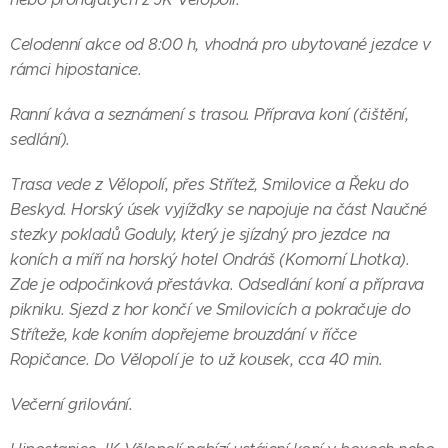
Celodenní akce od 8:00 h, vhodná pro ubytované jezdce v
rámci hipostanice.
Ranní káva a seznámení s trasou. Příprava koní (čištění,
sedlání).
Trasa vede z Vělopolí, přes Střítež, Smilovice a Řeku do
Beskyd. Horský úsek vyjížďky se napojuje na část Naučné
stezky pokladů Goduly, který je sjízdný pro jezdce na
koních a míří na horský hotel Ondráš (Komorní Lhotka).
Zde je odpočinková přestávka. Odsedlání koní a příprava
pikniku. Sjezd z hor končí ve Smilovicích a pokračuje do
Stříteže, kde koním dopřejeme brouzdání v říčce
Ropičance. Do Vělopolí je to už kousek, cca 40 min.
Večerní grilování.