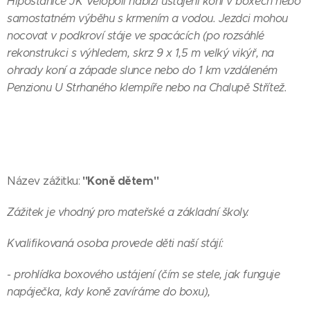
Hipostanice JK Vělopolí nabízí ustájení koní v boxech nebo
samostatném výběhu s krmením a vodou. Jezdci mohou
nocovat v podkroví stáje ve spacácích (po rozsáhlé
rekonstrukci s výhledem, skrz 9 x 1,5 m velký vikýř, na
ohrady koní a západe slunce nebo do 1 km vzdáleném
Penzionu U Strhaného klempíře nebo na Chalupě Střítež.
"Koně dětem"
Název zážitku:
Zážitek je vhodný pro mateřské a základní školy.
Kvalifikovaná osoba provede děti naší stájí:
- prohlídka boxového ustájení (čím se stele, jak funguje
napáječka, kdy koně zavíráme do boxu),