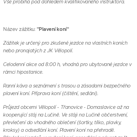
Vše probíhá pod dohledem kvalifikovaného instruktora.
"Plavení koní"
Název zážitku:
Zážitek je určený pro zkušené jezdce na vlastních koních
nebo pronajatých z JK Vělopolí.
Celodenní akce od 8:00 h, vhodná pro ubytované jezdce v
rámci hipostanice.
Ranní káva a seznámení s trasou a zásadami bezpečného
plavení koní. Příprava koní (čištění, sedlání).
Průjezd obcemi Vělopolí - Třanovice - Domaslavice až na
kooperující stáj na Lučině. Ve stáji na Lučině občerstvení,
převlečení do vhodného oblečení (šortky, tílko, plavky,
kroksy) a odsedlání koní. Plavení koní na přehradě.